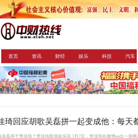
首页
资讯
财经
娱乐
科技
汽车
佳琦回应胡歌吴磊拼一起变成他：每天
加吴磊等于李佳琦？李佳琦新浪娱乐讯 3月7日，李佳琦在微博po出一