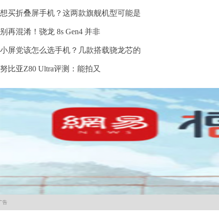
想买折叠屏手机？这两款旗舰机型可能是
别再混淆！骁龙 8s Gen4 并非
小屏党该怎么选手机？几款搭载骁龙芯的
努比亚Z80 Ultra评测：能拍又
广告