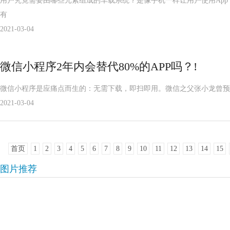
用户究竟需要由哪些元素组成的车载系统？是像手机一样让用户使用App，还
有
2021-03-04
微信小程序2年内会替代80%的APP吗？!
微信小程序是应痛点而生的：无需下载，即扫即用。微信之父张小龙曾预言
2021-03-04
首页
1
2
3
4
5
6
7
8
9
10
11
12
13
14
15
图片推荐