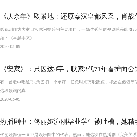
《庆余年》取景地：还原秦汉皇都风采，肖战住
影视剧作为大家日常休闲娱乐的主要项目，一部优秀的影视剧总是能引起广
如：《举起手来》
2020-03-09
《安家》：只因这4字，耿家3代71年看护向
有一首歌中唱道“只为当初一个承诺，任凭时光万般蹉跎，却还在傻傻等候
这段歌词的真
2020-03-09
热播剧中：佟丽娅演刚毕业学生被吐槽，她精
佟丽娅颜值一直都是娱乐圈中的代表。然而，她这次在热播剧《完美关系