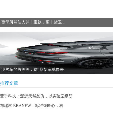
贾母所骂佳人并非宝钗，更非黛玉，
没买车的再等等，这4款新车就快来
推荐文章
蓝手科技：溯源天然晶质，以实验室级研
布瑞琳 BRANEW：标准铸匠心，科