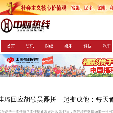
首页
资讯
财经
娱乐
科技
汽车
佳琦回应胡歌吴磊拼一起变成他：每天
加吴磊等于李佳琦？李佳琦新浪娱乐讯 3月7日，李佳琦在微博po出一