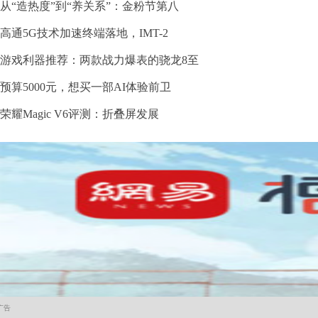
从“造热度”到“养关系”：金粉节第八
高通5G技术加速终端落地，IMT-2
游戏利器推荐：两款战力爆表的骁龙8至
预算5000元，想买一部AI体验前卫
荣耀Magic V6评测：折叠屏发展
广告