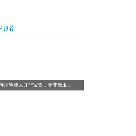
片推荐
母所骂佳人并非宝钗，更非黛玉，