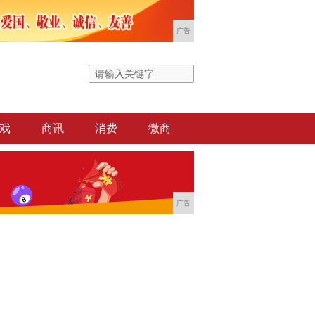
广告
戏
商讯
消费
微商
广告