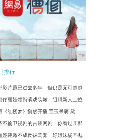
广告
门排行
部影片虽已过去多年，但仍是无可超越
俪佟丽娅领衔演戏装嫩，阻碍新人上位
版《红楼梦》悄然开播 宝玉呆萌 黛
些不输卫视剧的古装网剧，你看过几部
丽娅装嫩不成反被骂蠢，好姐妹杨幂抛