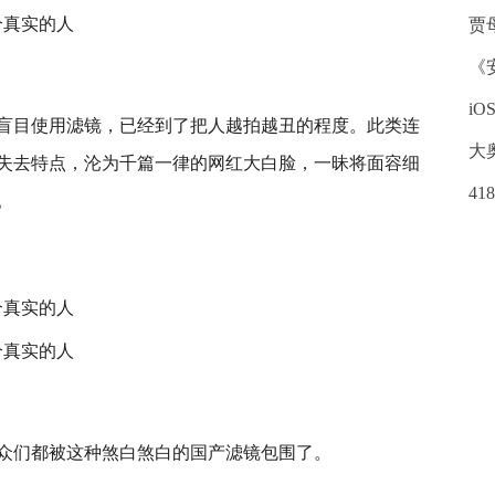
贾
《
iO
盲目使用滤镜，已经到了把人越拍越丑的程度。此类连
大
失去特点，沦为千篇一律的网红大白脸，一昧将面容细
4
。
众们都被这种煞白煞白的国产滤镜包围了。