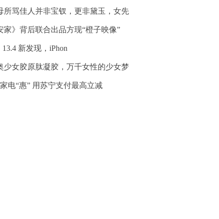
母所骂佳人并非宝钗，更非黛玉，女先
安家》背后联合出品方现“橙子映像”
S 13.4 新发现，iPhon
奥少女胶原肽凝胶，万千女性的少女梦
18家电“惠” 用苏宁支付最高立减