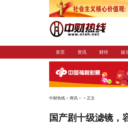
首页
资讯
财经
娱
中财热线
>
商讯
> >
正文
国产剧十级滤镜，