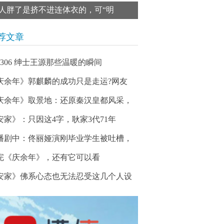
人胖了是挤不进连体衣的，可“明
荐文章
00306 绅士王源那些温暖的瞬间
庆余年》郭麒麟的成功只是走运?网友
庆余年》取景地：还原秦汉皇都风采，
安家》：只因这4字，耿家3代71年
播剧中：佟丽娅演刚毕业学生被吐槽，
完《庆余年》，还有它可以看
安家》佛系心态也无法忍受这几个人设