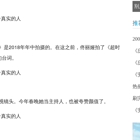
别
推
2
》是2018年年中拍摄的。在这之前，佟丽娅拍了《超时
《
句台词。
《
《
热
刷
视镜头。今年春晚她当主持人，也被夸赞颜值了。
《