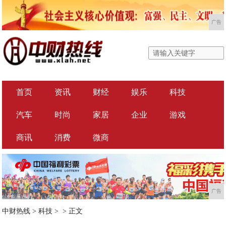
广告
首页
资讯
财经
娱乐
科技
汽车
时尚
家居
企业
游戏
商讯
消费
微商
广告
中财热线
>
科技
> >
正文