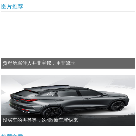
图片推荐
贾母所骂佳人并非宝钗，更非黛玉，
没买车的再等等，这4款新车就快来