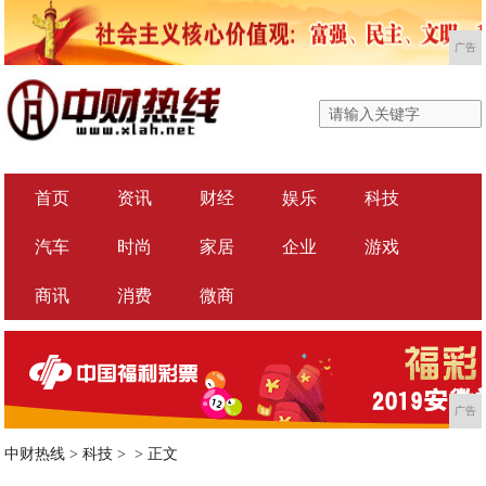
广告
首页
资讯
财经
娱乐
科技
汽车
时尚
家居
企业
游戏
商讯
消费
微商
广告
中财热线
>
科技
> >
正文