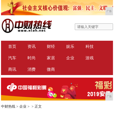
广告
首页
资讯
财经
娱乐
科技
汽车
时尚
家居
企业
游戏
商讯
消费
微商
广告
中财热线
>
企业
> >
正文