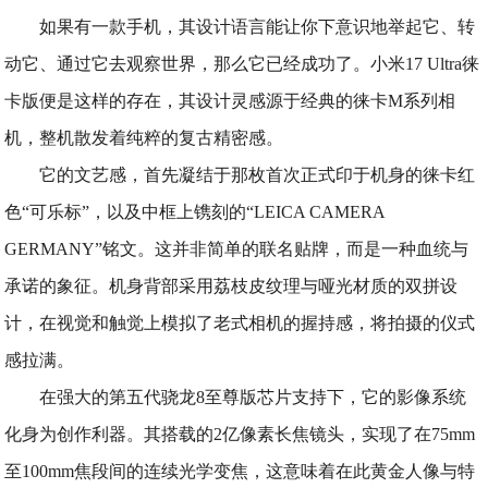
如果有一款手机，其设计语言能让你下意识地举起它、转
动它、通过它去观察世界，那么它已经成功了。小米17 Ultra徕
卡版便是这样的存在，其设计灵感源于经典的徕卡M系列相
机，整机散发着纯粹的复古精密感。
它的文艺感，首先凝结于那枚首次正式印于机身的徕卡红
色“可乐标”，以及中框上镌刻的“LEICA CAMERA
GERMANY”铭文。这并非简单的联名贴牌，而是一种血统与
承诺的象征。机身背部采用荔枝皮纹理与哑光材质的双拼设
计，在视觉和触觉上模拟了老式相机的握持感，将拍摄的仪式
感拉满。
在强大的第五代骁龙8至尊版芯片支持下，它的影像系统
化身为创作利器。其搭载的2亿像素长焦镜头，实现了在75mm
至100mm焦段间的连续光学变焦，这意味着在此黄金人像与特