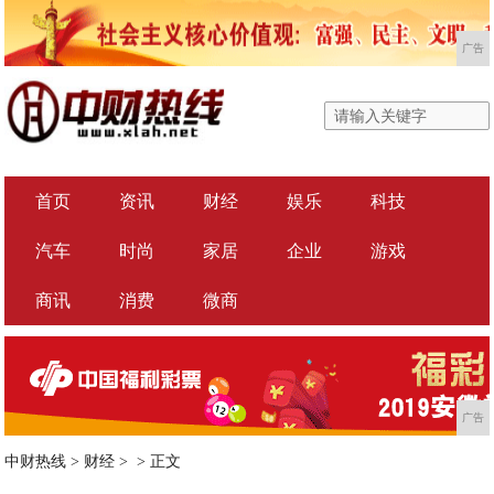
广告
首页
资讯
财经
娱乐
科技
汽车
时尚
家居
企业
游戏
商讯
消费
微商
广告
中财热线
>
财经
> >
正文