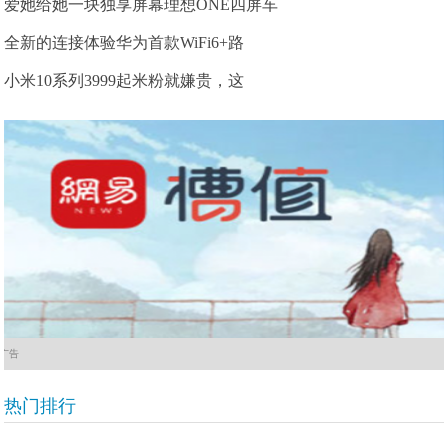
爱她给她一块独享屏幕理想ONE四屏车
全新的连接体验华为首款WiFi6+路
小米10系列3999起米粉就嫌贵，这
广告
热门排行