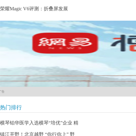
荣耀Magic V6评测：折叠屏发展
广告
热门排行
横琴铂华医学入选横琴“培优”企业 精
镇江开野！北京越野 “你行你上” 野