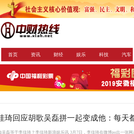
首页
资讯
财经
娱乐
科技
汽车
佳琦回应胡歌吴磊拼一起变成他：每天
加吴磊等于李佳琦？李佳琦新浪娱乐讯 3月7日，李佳琦在微博po出一