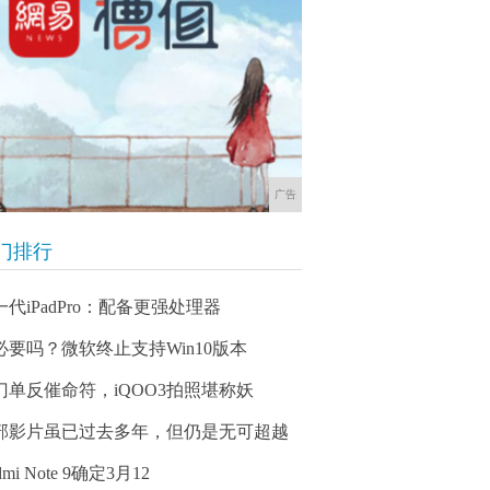
广告
门排行
一代iPadPro：配备更强处理器
必要吗？微软终止支持Win10版本
门单反催命符，iQOO3拍照堪称妖
部影片虽已过去多年，但仍是无可超越
dmi Note 9确定3月12