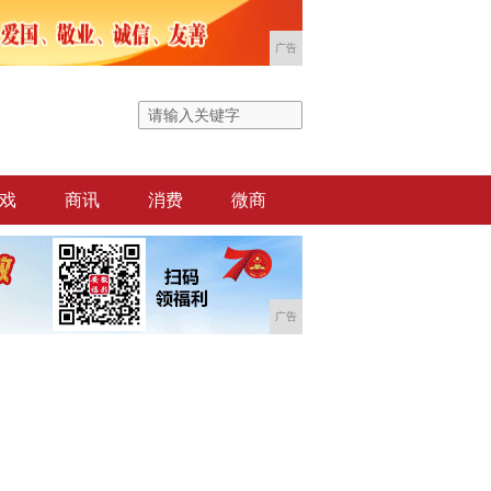
广告
戏
商讯
消费
微商
广告