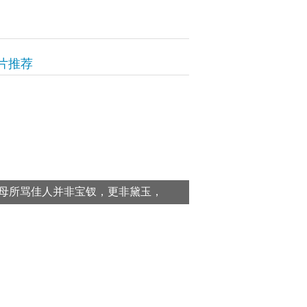
片推荐
母所骂佳人并非宝钗，更非黛玉，