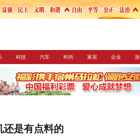
乐
科技
汽车
时尚
家居
企业
游
机还是有点料的