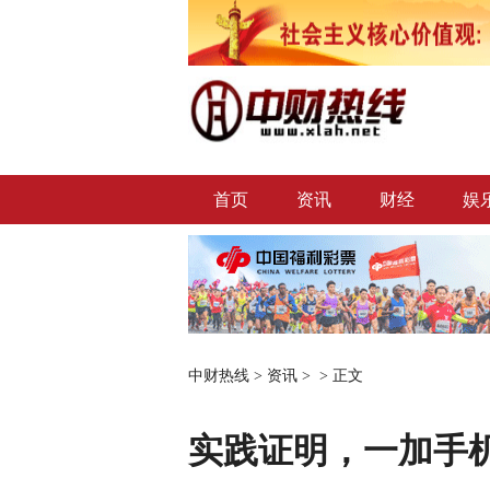
首页
资讯
财经
娱
中财热线
>
资讯
> >
正文
实践证明，一加手