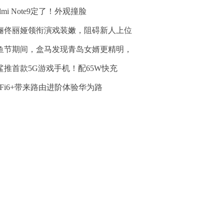
dmi Note9定了！外观撞脸
俪佟丽娅领衔演戏装嫩，阻碍新人上位
鱼节期间，盒马发现青岛女婿更精明，
鲨推首款5G游戏手机！配65W快充
i-Fi6+带来路由进阶体验华为路