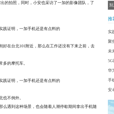
尤为突出的拍照，同时，小安也采访了一加的影像团队，了
别
推
实
聚
刚好在台北101附近，那么在工作还没有下来之前，去
未
5
常多的摩托车。
华为
手
安
北也不例外。
那么遇到这种场景，也会随着人潮停歇期间拿出手机随