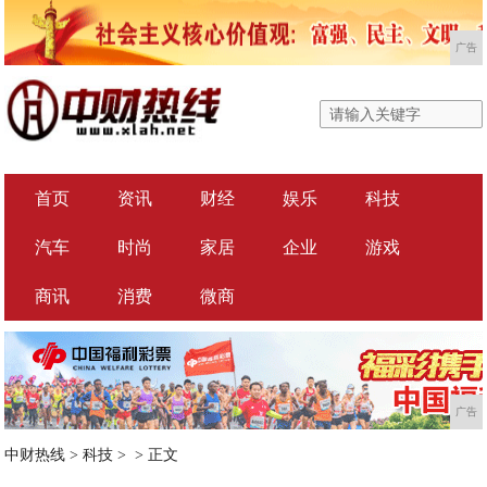
广告
首页
资讯
财经
娱乐
科技
汽车
时尚
家居
企业
游戏
商讯
消费
微商
广告
中财热线
>
科技
> >
正文