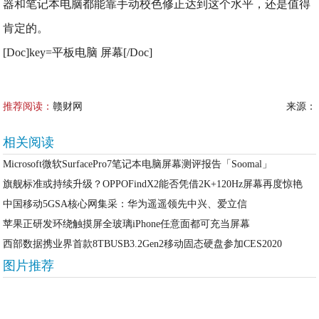
器和笔记本电脑都能靠手动校色修正达到这个水平，还是值得
肯定的。
[Doc]key=平板电脑 屏幕[/Doc]
推荐阅读：
赣财网
来源：
相关阅读
Microsoft微软SurfacePro7笔记本电脑屏幕测评报告「Soomal」
旗舰标准或持续升级？OPPOFindX2能否凭借2K+120Hz屏幕再度惊艳
中国移动5GSA核心网集采：华为遥遥领先中兴、爱立信
苹果正研发环绕触摸屏全玻璃iPhone任意面都可充当屏幕
西部数据携业界首款8TBUSB3.2Gen2移动固态硬盘参加CES2020
图片推荐