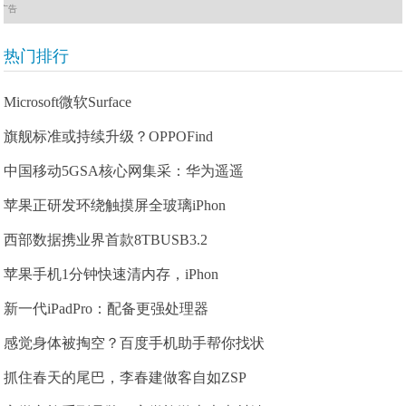
广告
热门排行
Microsoft微软Surface
旗舰标准或持续升级？OPPOFind
中国移动5GSA核心网集采：华为遥遥
苹果正研发环绕触摸屏全玻璃iPhon
西部数据携业界首款8TBUSB3.2
苹果手机1分钟快速清内存，iPhon
新一代iPadPro：配备更强处理器
感觉身体被掏空？百度手机助手帮你找状
抓住春天的尾巴，李春建做客自如ZSP