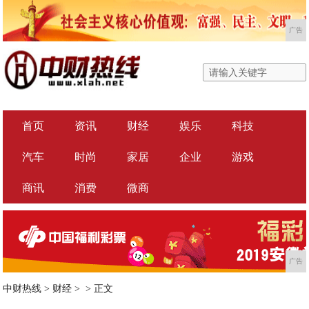
广告
首页
资讯
财经
娱乐
科技
汽车
时尚
家居
企业
游戏
商讯
消费
微商
广告
中财热线
>
财经
> >
正文