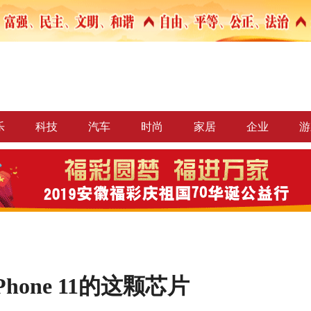
乐
科技
汽车
时尚
家居
企业
游
one 11的这颗芯片