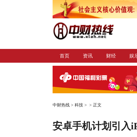
首页
资讯
财经
娱
中财热线
>
科技
> >
正文
安卓手机计划引入iPh