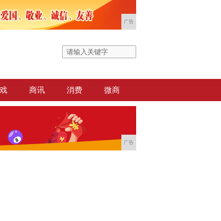
广告
戏
商讯
消费
微商
广告