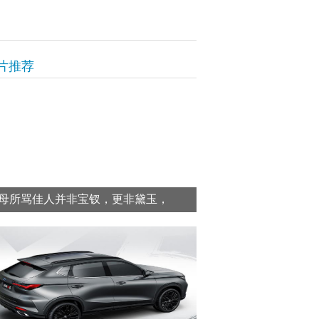
片推荐
母所骂佳人并非宝钗，更非黛玉，