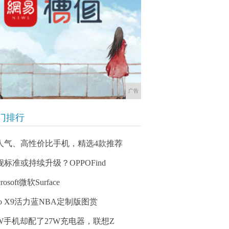
广告
门排行
人气、高性价比手机，精选4款推荐
舰标准或持续升级？OPPOFind
rosoft微软Surface
vo X9活力蓝NBA定制版图赏
8W手机却配了27W充电器，联想Z