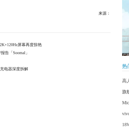
来源：
2K+120Hz屏幕再度惊艳
测评报告「Soomal」
热
原装充电器深度拆解
高
旗
Mic
vi
1