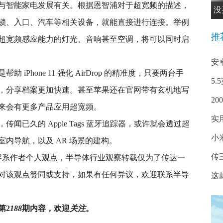
与智能家电发展有关。根据恩智浦对于超宽频的描述，
没
锁、入口、汽车等相关设备，就能直接进行连接。举例
推
超宽频感应能力的灯光、音响甚至空调，将可以同时启
安卓
Phone 11 强化 AirDrop 的精准度，只要两台手
5.
，分享档案更加快速。甚至苹果还在官网带有玄机地写
20
来会有更多产品应用超宽频。
实
已久的 Apple Tags 蓝牙追踪器，或许就会透过超
小
内导航，以及 AR 场景的建构。
传三
容系作者个人观点，半导体行业观察转载仅为了传达一
对该观点赞同或支持，如果有任何异议，欢迎联系半导
这
第2
188
期内容，欢迎
关注
。