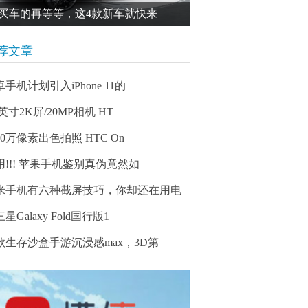
买车的再等等，这4款新车就快来
荐文章
手机计划引入iPhone 11的
5英寸2K屏/20MP相机 HT
00万像素出色拍照 HTC On
用!!! 苹果手机鉴别真伪竟然如
米手机有六种截屏技巧，你却还在用电
星Galaxy Fold国行版1
款生存沙盒手游沉浸感max，3D第