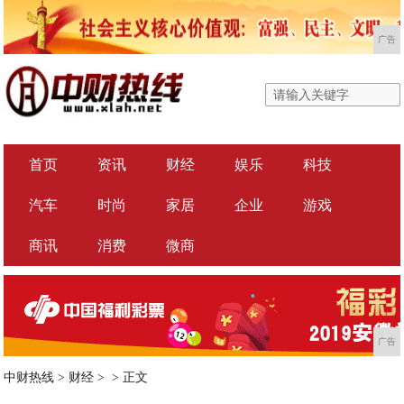
广告
首页
资讯
财经
娱乐
科技
汽车
时尚
家居
企业
游戏
商讯
消费
微商
广告
中财热线
>
财经
> >
正文