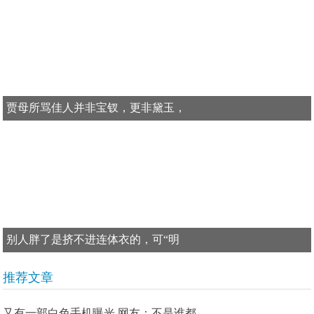
贾母所骂佳人并非宝钗，更非黛玉，
别人胖了是挤不进连体衣的，可“明
推荐文章
又有一部白色手机曝光 网友：不是谁都