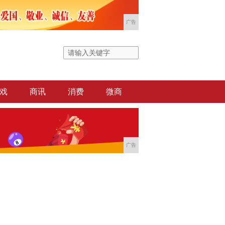
广告
戏
商讯
消费
微商
广告