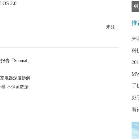
别
推
来源：
来
科
测评报告「Soomal」
2
M
原装充电器深度拆解
手
器 不保留数据
彭
看