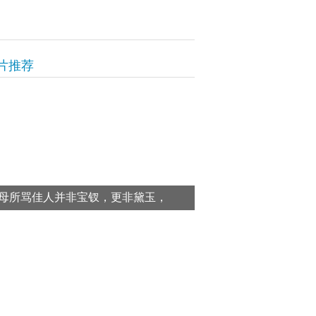
片推荐
母所骂佳人并非宝钗，更非黛玉，