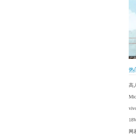
热
高
Mic
vi
1
网