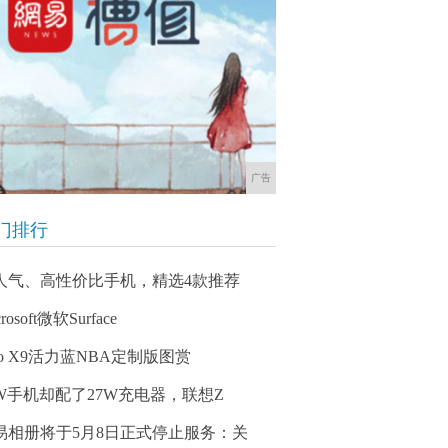
广告
门排行
人气、高性价比手机，精选4款推荐
rosoft微软Surface
vo X9活力蓝NBA定制版图赏
8W手机却配了27W充电器，联想Z
易相册将于5月8日正式停止服务：关