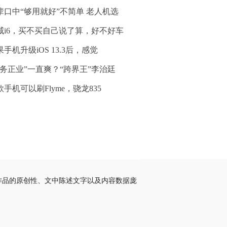
辈口中“够用就好”不简单 老人机选
威i6，买不买自己说了算，好不好车
果手机升级iOS 13.3后，感觉
不务正业”一直爽？“跨界王”李治廷
款手机可以刷Flyme，骁龙835
作品的原创性、文中陈述文字以及内容数据庞