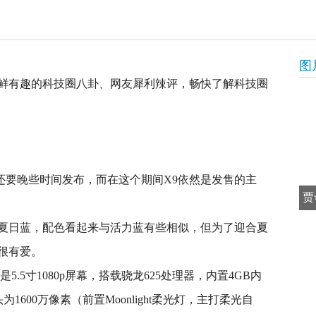
图
鲜有趣的科技圈八卦、网友犀利辣评，畅快了解科技圈
能还要晚些时间发布，而在这个期间X9依然是发售的主
贾
新版夏日蓝，配色看起来与活力蓝有些相似，但为了迎合夏
很有爱。
.5寸1080p屏幕，搭载骁龙625处理器，内置4GB内
为1600万像素（前置Moonlight柔光灯，主打柔光自