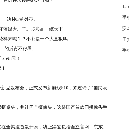
12
手
，一边抄I7的外型。
安
红蓝绿大厂了。步步高一统天下
花样来呢？？不都是一个大直板吗！
干
lus的后背不好看。
手
元！
办新品发布会，正式发布新旗舰S10，并邀请了“国民段
了双摄像头，共计四个摄像头，这是国产首款四摄像头手
0正式在全渠道首发开卖，线上渠道包括金立官网、京东、