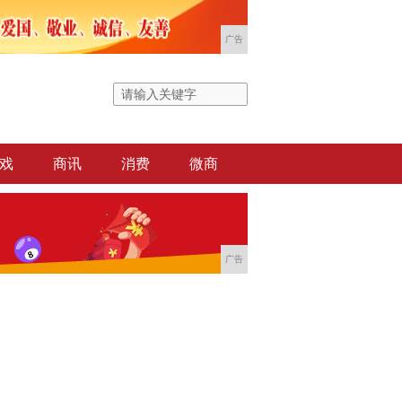
广告
戏
商讯
消费
微商
广告