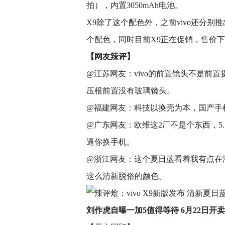
拍），内置3050mAh电池。
X9除了这个配色外，之前vivo还分
个配色，同时目前X9正在促销，售价下调
【网友辣评】
@江苏网友：vivo的前置镜头不是前
压根前置没有玻璃镜头。
@福建网友：科技以换壳为本，国产手
@广东网友：欧维这2厂不是个东西，5
逼你换手机。
@浙江网友：这个夏日蓝看着我有点在
这么清新脱俗的颜色。
刘作虎自曝一加5值得等待 6月22日开