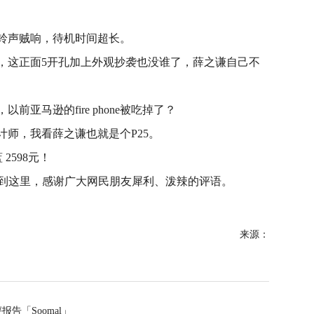
铃声贼响，待机时间超长。
，这正面5开孔加上外观抄袭也没谁了，薛之谦自己不
亚马逊的fire phone被吃掉了？
师，我看薛之谦也就是个P25。
到这里，感谢广大网民朋友犀利、泼辣的评语。
来源：
测评报告「Soomal」