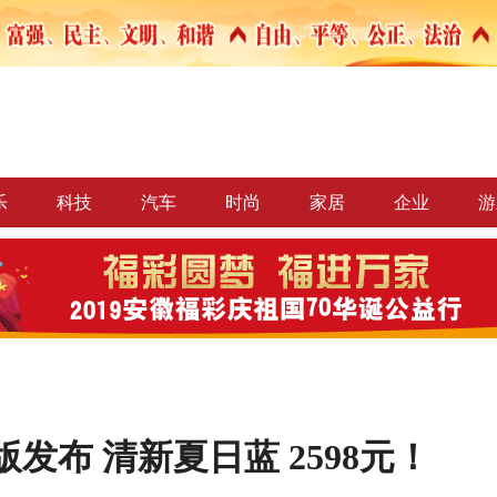
乐
科技
汽车
时尚
家居
企业
游
新版发布 清新夏日蓝 2598元！