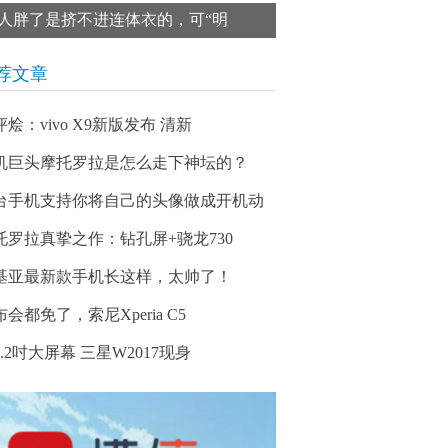
人胖了是挤不进连体衣的，可“明
荐文章
烩：vivo X9新版发布 清新
机巨头摩托罗拉是怎么走下神坛的？
台手机支持你将自己的头像做成开机动
托罗拉真挚之作：钻孔屏+骁龙730
基亚最新款手机长这样，太帅了！
会都免了，索尼Xperia C5
.2吋大屏幕 三星W2017现身