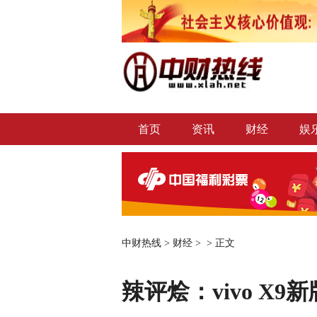
首页
资讯
财经
娱
中财热线
>
财经
> >
正文
辣评烩：vivo X9