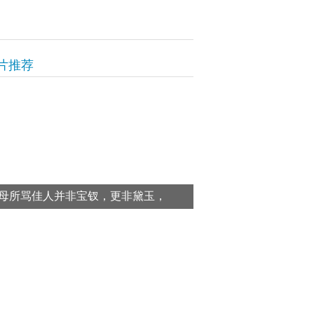
片推荐
母所骂佳人并非宝钗，更非黛玉，