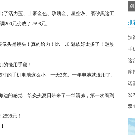
别
别推出了活力蓝、土豪金色、玫瑰金、星空灰、磨砂黑这五
推
200元变成了2598元。
辣评
置摄像头是镜头！真的给力！比一加 魅族好太多了！魅族
手
这
机的怪用手段！
摩
.5寸的手机电池这么小。一天3充。一年电池就没用了。
诺
发布
海边的感觉，给炎炎夏日带来了一丝清凉，第一次看到
双4
卖！