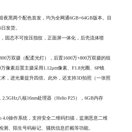
夜黑两个配色首发，均为全网通6GB+64GB版本。目
6日发货。
形玻璃，固态不可按压指纹，正面屏一体化，后壳流体喷
800万双摄（配柔光灯），后置1600万+800万双摄的组
万像素后置主摄采用1.12μm像素、F1.8光圈、6P镜
ell技术，进光量提升四倍。此外，还支持3D拍照（一张照
.5GHz八核16nm处理器（Helio P25），6GB内存
Amigo 4.0操作系统，支持安全二维码扫描，监测恶意二维
检测、陌生号码标记、骚扰信息拦截等功能。