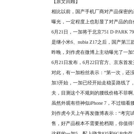
【原文回顾】
相比以前，国产手机厂商对产品保密的
曝光，一定程度上也彰显了对产品的自
6月21日，一加将于北京751 D·PA
是继小米6、nubia Z17之后，国产第三
昨晚，刘作虎在微博上主动曝光了一加5的
6月21日发布，6月22日官方、京东首
对此，有一加粉丝表示：“第一次，还
加3开始，一加已经开始走稳妥路线了
夫，目测这个不规则的腰线价格不菲啊
虽然外观有些神似iPhone 7，不过
刘作虎今天上午再发微博表示：“考完试
售，好产品根本不需要抢档期，你值得
这样的一加5，配上骁龙835和6GB内