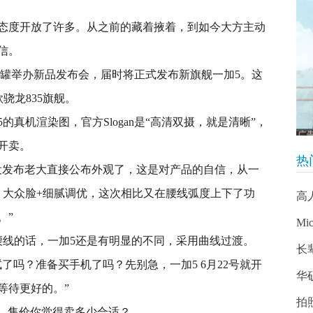
态度开放了许多。从之前的藏着掖着，到如今大方主动
信。
RK 79罐举办新品发布会，届时将正式发布新旗舰一加5。这
款骁龙835旗舰。
真机渲染图，官方Slogan是“高清双摄，就是清晰”，
发开卖。
热
没发布老大直接公布外观了，这是对产品的自信，从一
，大众脸+细腻调优，这次相比又在腰线弧度上下了功
高
。”
Mic
细看腰线的话，一加5还是有明显的不同，采用曲线过渡。
长
了吗？准备买手机了吗？先别急，一加5 6月22号就开
华
等待更好的。”
拍
存，售价你觉得卖多少合适？